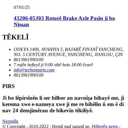
07/01/25
43206-05J03 Rotorê Brake Axle Paşîn ji bo
Nissan
TÊKELÎ
ODEYA 1406, AVAHIYA 5, BAJARÊ FINANÎ YANCHENG,
NO. 5 CENTURY AVENUE, YANCHENG, JIANGSU, ÇIN
8613961990100
7 rojên hefteyê ji 9:00 sibê heta 18:00 êvarê
info@terbonparts.com
8613961990100
PIRS
Ji bo lêpirsînên li ser hilber an navnîşa bihayê me, ji
kerema xwe e-nameya xwe ji me re bihêlin û em ê di
nav 24 demjimêran de bikevin têkiliyê.
Nermijîn
© Copyright - 2010-2022 : Hemû maf parastî ne.
Hilberên germ
-