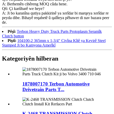
A: Berhemên cihêreng MOQ cûda hene.
Q6: Çi karûbarê we heye?
A: Ji bo karanîna qutiya pakkirinê ya xerîdar bi marqeya xerîdar re
peyda dibe. Bihayê reqabetê û qalîteya pêbawer di nav bazara peer
de.
Pêşî:
Terbon Heavy Duty Truck Parts Protoplasm Seramîk
Clutch button
Piştî:
104100-2 365mm x 1-3/4″ Civîna Kîtê ya Kevirê Steel
Stamped Ji bo Kamyona Amerîkî
Kategoriyên hilberan
1878007170 Terbon Automotive
Drivetrain Parts T...
K-2468 TRANSMISSION Clutch