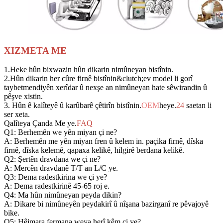
XIZMETA ME
1.Heke hûn bixwazin hûn dikarin nimûneyan bistînin.
2.Hûn dikarin her cûre firnê bistînin&clutch;ev model li gorî
taybetmendiyên xerîdar û nexşe an nimûneyan hate sêwirandin û
pêşve xistin.
3. Hûn ê kalîteyê û karûbarê çêtirîn bistînin.
OEM
heye.
24
saetan li
ser xeta.
Qalîteya Çanda Me ye.
FAQ
Q1: Berhemên we yên miyan çi ne?
A: Berhemên me yên miyan fren û kelem in. paçika firnê, dîska
firnê, dîska kelemê, qapaxa kelikê, hilgirê berdana kelikê.
Q2: Şertên dravdana we çi ne?
A: Mercên dravdanê T/T an L/C ye.
Q3: Dema radestkirina we çi ye?
A: Dema radestkirinê 45-65 roj e.
Q4: Ma hûn nimûneyan peyda dikin?
A: Dikare bi nimûneyên peydakirî û nîşana bazirganî re pêvajoyê
bike.
Q5: Hêjmara fermana weya herî kêm çi ye?