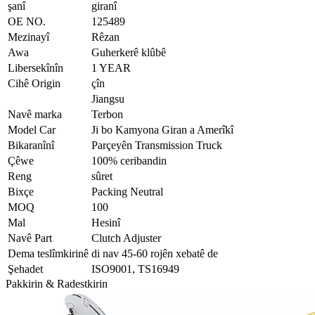
şanî
giranî
OE NO.
125489
Mezinayî
Rêzan
Awa
Guherkerê klûbê
Libersekînîn
1 YEAR
Cihê Origin
çîn
Jiangsu
Navê marka
Terbon
Model Car
Ji bo Kamyona Giran a Amerîkî
Bikaranînî
Parçeyên Transmission Truck
Çêwe
100% ceribandin
Reng
sûret
Bixçe
Packing Neutral
MOQ
100
Mal
Hesinî
Navê Part
Clutch Adjuster
Dema teslîmkirinê
di nav 45-60 rojên xebatê de
Şehadet
ISO9001, TS16949
Pakkirin & Radestkirin