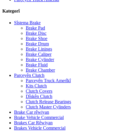
Kategorî
Sîstema Brake
Brake Pad
Brake Disc
Brake Shoe
Brake Drum
Brake Linings
Brake Caliper
Brake Cylinder
Brake Fluid
Brake Chamber
Parçeyên Clutch
Parçeyên Truck Amerîkî
Kits Clutch
Clutch Covers
Dîskên Clutch
Clutch Release Bearings
Clutch Master Cylinders
Brake Car rêwiyan
Brake Vehicle Commercial
Brakes Car Rêwiyan
Brakes Vehicle Commercial