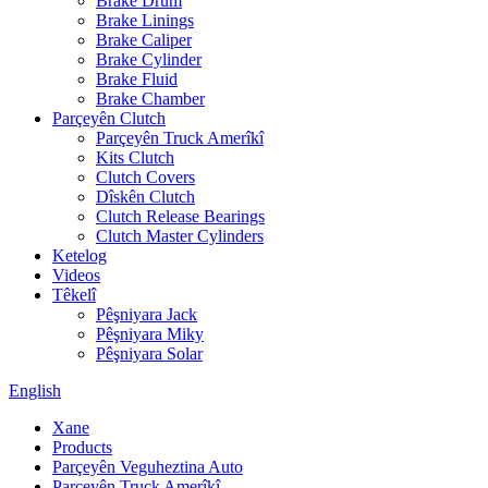
Brake Drum
Brake Linings
Brake Caliper
Brake Cylinder
Brake Fluid
Brake Chamber
Parçeyên Clutch
Parçeyên Truck Amerîkî
Kits Clutch
Clutch Covers
Dîskên Clutch
Clutch Release Bearings
Clutch Master Cylinders
Ketelog
Videos
Têkelî
Pêşniyara Jack
Pêşniyara Miky
Pêşniyara Solar
English
Xane
Products
Parçeyên Veguheztina Auto
Parçeyên Truck Amerîkî