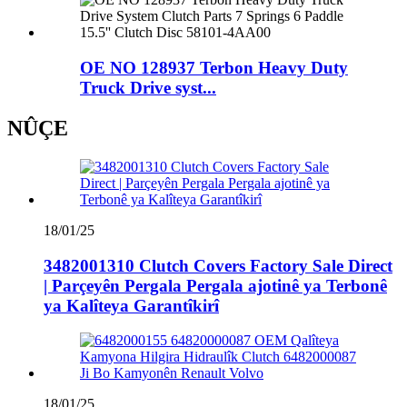
OE NO 128937 Terbon Heavy Duty
Truck Drive syst...
NÛÇE
18/01/25
3482001310 Clutch Covers Factory Sale Direct
| Parçeyên Pergala Pergala ajotinê ya Terbonê
ya Kalîteya Garantîkirî
18/01/25