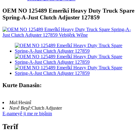
OEM NO 125489 Emerîkî Heavy Duty Truck Spare
Spring-A-Just Clutch Adjuster 127859
Kurte Danasîn:
Mal:
Hesinî
Navê Beşê:
Clutch Adjuster
E-nameyê ji me re bişînin
Terîf