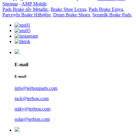
Sitemap
-
AMP Mobile
Pads Brake nîv Metallic
,
Brake Shoe Lexus
,
Pads Brake Eniya
,
Parçeyên Brake Hilbijêre
,
Drum Brake Shoes
,
Seramîk Brake Pads
,
E-mail
E-mail
info@terbonparts.com
jack@terbon.com
miky@terbon.com
solar@terbon.com