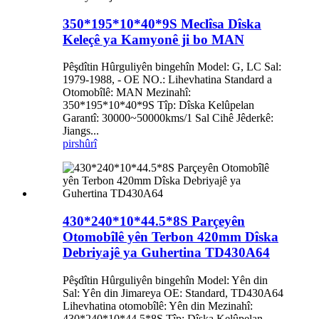
350*195*10*40*9S Meclîsa Dîska
Keleçê ya Kamyonê ji bo MAN
Pêşdîtin Hûrguliyên bingehîn Model: G, LC Sal:
1979-1988, - OE NO.: Lihevhatina Standard a
Otomobîlê: MAN Mezinahî:
350*195*10*40*9S Tîp: Dîska Kelûpelan
Garantî: 30000~50000kms/1 Sal Cihê Jêderkê:
Jiangs...
pirs
hûrî
430*240*10*44.5*8S Parçeyên
Otomobîlê yên Terbon 420mm Dîska
Debriyajê ya Guhertina TD430A64
Pêşdîtin Hûrguliyên bingehîn Model: Yên din
Sal: Yên din Jimareya OE: Standard, TD430A64
Lihevhatina otomobîlê: Yên din Mezinahî:
430*240*10*44.5*8S Tîp: Dîska Kelûpelan