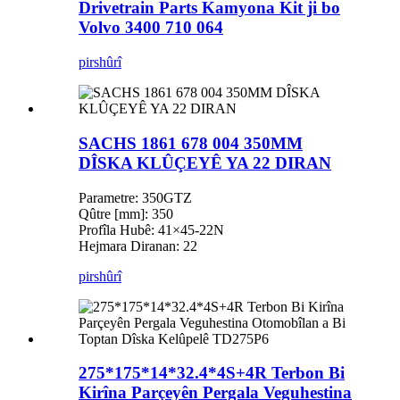
Drivetrain Parts Kamyona Kit ji bo
Volvo 3400 710 064
pirs
hûrî
SACHS 1861 678 004 350MM
DÎSKA KLÛÇEYÊ YA 22 DIRAN
Parametre: 350GTZ
Qûtre [mm]: 350
Profîla Hubê: 41×45-22N
Hejmara Diranan: 22
pirs
hûrî
275*175*14*32.4*4S+4R Terbon Bi
Kirîna Parçeyên Pergala Veguhestina