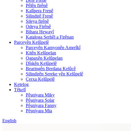
Defê Frenê
Pêlên firênê
Kalîpera Frenê
Silindirê Frenê
Şileya firênê
Odeya Firênê
Bihara Hewayî
Kataloga Serhêl a Firênan
Parçeyên Kelûpelê
Parçeyên Kamyonên Amerîkî
Kitên Kelûpelan
Qapaxên Kelûpelan
Dîskên Kelûpelê
Bearingên Berdana Kelûçê
Silindirên Sereke yên Kelûpelê
Çerxa Kelûpelê
Ketelog
Têkelî
Pêşniyara Miky
Pêşniyara Solar
Pêşniyara Fanny
Pêşniyara Mia
English