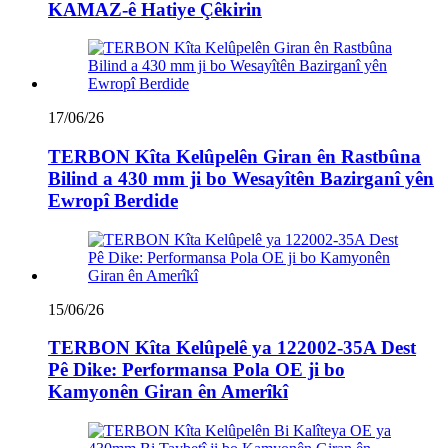
KAMAZ-ê Hatiye Çêkirin
17/06/26
TERBON Kîta Kelûpelên Giran ên Rastbûna
Bilind a 430 mm ji bo Wesayîtên Bazirganî yên
Ewropî Berdide
15/06/26
TERBON Kîta Kelûpelê ya 122002-35A Dest
Pê Dike: Performansa Pola OE ji bo
Kamyonên Giran ên Amerîkî