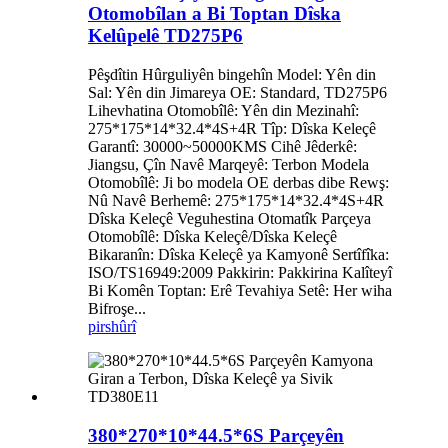
Otomobîlan a Bi Toptan Dîska
Kelûpelê TD275P6
Pêşdîtin Hûrguliyên bingehîn Model: Yên din
Sal: Yên din Jimareya OE: Standard, TD275P6
Lihevhatina Otomobîlê: Yên din Mezinahî:
275*175*14*32.4*4S+4R Tîp: Dîska Keleçê
Garantî: 30000~50000KMS Cihê Jêderkê:
Jiangsu, Çîn Navê Marqeyê: Terbon Modela
Otomobîlê: Ji bo modela OE derbas dibe Rewş:
Nû Navê Berhemê: 275*175*14*32.4*4S+4R
Dîska Keleçê Veguhestina Otomatîk Parçeya
Otomobîlê: Dîska Keleçê/Dîska Keleçê
Bikaranîn: Dîska Keleçê ya Kamyonê Sertîfîka:
ISO/TS16949:2009 Pakkirin: Pakkirina Kalîteyî
Bi Komên Toptan: Erê Tevahiya Setê: Her wiha
Bifroşe...
pirs
hûrî
380*270*10*44.5*6S Parçeyên