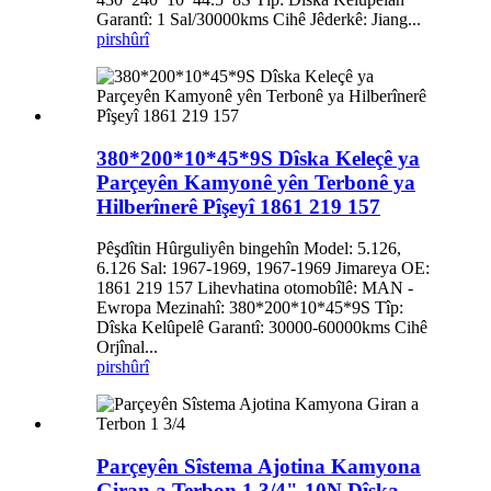
Garantî: 1 Sal/30000kms Cihê Jêderkê: Jiang...
pirs
hûrî
380*200*10*45*9S Dîska Keleçê ya
Parçeyên Kamyonê yên Terbonê ya
Hilberînerê Pîşeyî 1861 219 157
Pêşdîtin Hûrguliyên bingehîn Model: 5.126,
6.126 Sal: 1967-1969, 1967-1969 Jimareya OE:
1861 219 157 Lihevhatina otomobîlê: MAN -
Ewropa Mezinahî: 380*200*10*45*9S Tîp:
Dîska Kelûpelê Garantî: 30000-60000kms Cihê
Orjînal...
pirs
hûrî
Parçeyên Sîstema Ajotina Kamyona
Giran a Terbon 1 3/4"-10N Dîska