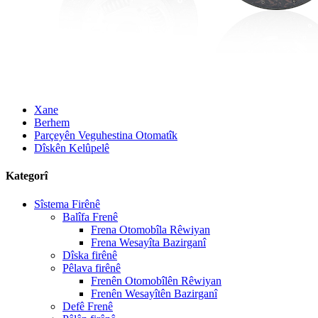
Xane
Berhem
Parçeyên Veguhestina Otomatîk
Dîskên Kelûpelê
Kategorî
Sîstema Firênê
Balîfa Frenê
Frena Otomobîla Rêwiyan
Frena Wesayîta Bazirganî
Dîska firênê
Pêlava firênê
Frenên Otomobîlên Rêwiyan
Frenên Wesayîtên Bazirganî
Defê Frenê