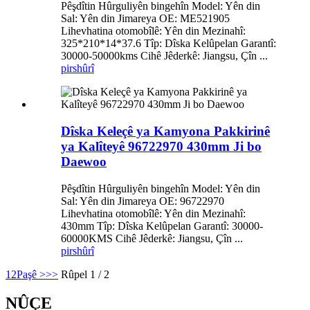
Pêşdîtin Hûrguliyên bingehîn Model: Yên din
Sal: Yên din Jimareya OE: ME521905
Lihevhatina otomobîlê: Yên din Mezinahî:
325*210*14*37.6 Tîp: Dîska Kelûpelan Garantî:
30000-50000kms Cihê Jêderkê: Jiangsu, Çîn ...
pirs
hûrî
Dîska Keleçê ya Kamyona Pakkirinê
ya Kalîteyê 96722970 430mm Ji bo
Daewoo
Pêşdîtin Hûrguliyên bingehîn Model: Yên din
Sal: Yên din Jimareya OE: 96722970
Lihevhatina otomobîlê: Yên din Mezinahî:
430mm Tîp: Dîska Kelûpelan Garantî: 30000-
60000KMS Cihê Jêderkê: Jiangsu, Çîn ...
pirs
hûrî
1
2
Paşê >
>>
Rûpel 1 / 2
NÛÇE