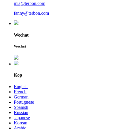
mia@terbon.com
fanny@terbon.com
Wechat
Wechat
Kop
English
French
German
Portuguese
Spanish
Russian
Japanese
Korean
Arabic