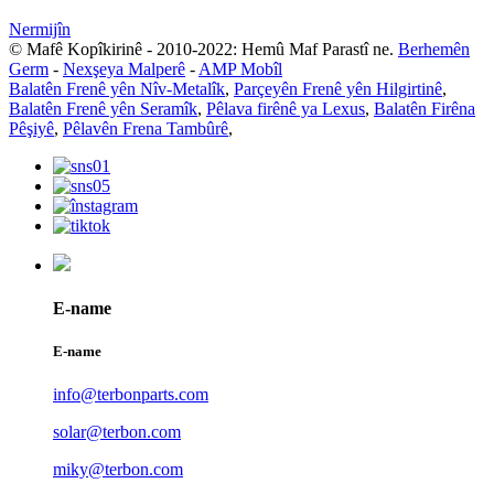
Nermijîn
© Mafê Kopîkirinê - 2010-2022: Hemû Maf Parastî ne.
Berhemên
Germ
-
Nexşeya Malperê
-
AMP Mobîl
Balatên Frenê yên Nîv-Metalîk
,
Parçeyên Frenê yên Hilgirtinê
,
Balatên Frenê yên Seramîk
,
Pêlava firênê ya Lexus
,
Balatên Firêna
Pêşiyê
,
Pêlavên Frena Tambûrê
,
E-name
E-name
info@terbonparts.com
solar@terbon.com
miky@terbon.com