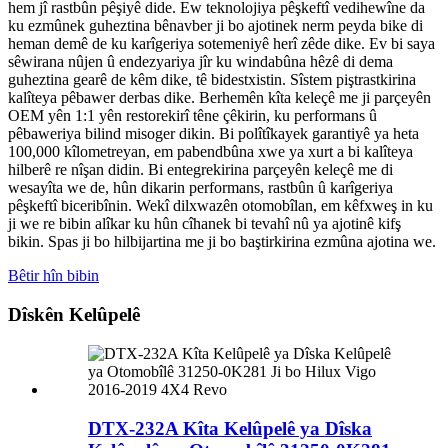
hem jî rastbûn pêşiyê dide. Ew teknolojiya pêşkeftî vedihewîne da
ku ezmûnek guheztina bênavber ji bo ajotinek nerm peyda bike di
heman demê de ku karîgeriya sotemeniyê herî zêde dike. Ev bi saya
sêwirana nûjen û endezyariya jîr ku windabûna hêzê di dema
guheztina gearê de kêm dike, tê bidestxistin. Sîstem piştrastkirina
kalîteya pêbawer derbas dike. Berhemên kîta keleçê me ji parçeyên
OEM yên 1:1 yên restorekirî têne çêkirin, ku performans û
pêbaweriya bilind misoger dikin. Bi polîtîkayek garantiyê ya heta
100,000 kîlometreyan, em pabendbûna xwe ya xurt a bi kalîteya
hilberê re nîşan didin. Bi entegrekirina parçeyên keleçê me di
wesayîta we de, hûn dikarin performans, rastbûn û karîgeriya
pêşkeftî biceribînin. Wekî dilxwazên otomobîlan, em kêfxweş in ku
ji we re bibin alîkar ku hûn cîhanek bi tevahî nû ya ajotinê kifş
bikin. Spas ji bo hilbijartina me ji bo baştirkirina ezmûna ajotina we.
Bêtir hîn bibin
Dîskên Kelûpelê
DTX-232A Kîta Kelûpelê ya Dîska