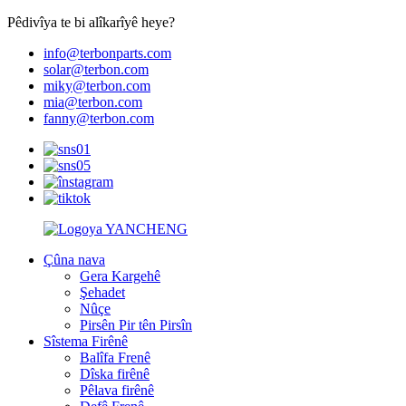
Pêdivîya te bi alîkarîyê heye?
info@terbonparts.com
solar@terbon.com
miky@terbon.com
mia@terbon.com
fanny@terbon.com
Çûna nava
Gera Kargehê
Şehadet
Nûçe
Pirsên Pir tên Pirsîn
Sîstema Firênê
Balîfa Frenê
Dîska firênê
Pêlava firênê