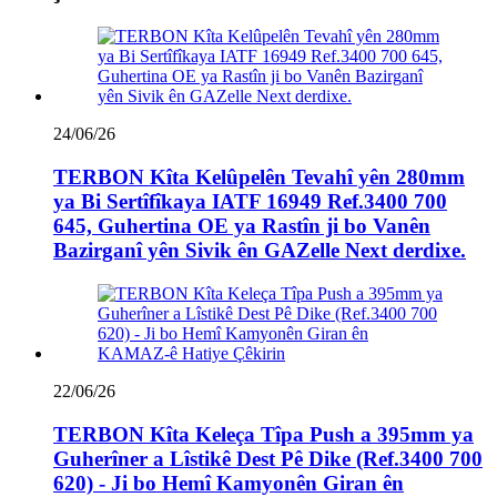
24/06/26
TERBON Kîta Kelûpelên Tevahî yên 280mm
ya Bi Sertîfîkaya IATF 16949 Ref.3400 700
645, Guhertina OE ya Rastîn ji bo Vanên
Bazirganî yên Sivik ên GAZelle Next derdixe.
22/06/26
TERBON Kîta Keleça Tîpa Push a 395mm ya
Guherîner a Lîstikê Dest Pê Dike (Ref.3400 700
620) - Ji bo Hemî Kamyonên Giran ên