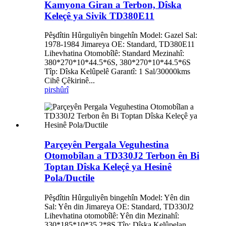
Kamyona Giran a Terbon, Dîska
Keleçê ya Sivik TD380E11
Pêşdîtin Hûrguliyên bingehîn Model: Gazel Sal:
1978-1984 Jimareya OE: Standard, TD380E11
Lihevhatina Otomobîlê: Standard Mezinahî:
380*270*10*44.5*6S, 380*270*10*44.5*6S
Tîp: Dîska Kelûpelê Garantî: 1 Sal/30000kms
Cihê Çêkirinê...
pirs
hûrî
Parçeyên Pergala Veguhestina
Otomobîlan a TD330J2 Terbon ên Bi
Toptan Dîska Keleçê ya Hesinê
Pola/Ductile
Pêşdîtin Hûrguliyên bingehîn Model: Yên din
Sal: Yên din Jimareya OE: Standard, TD330J2
Lihevhatina otomobîlê: Yên din Mezinahî:
330*185*10*35.2*8S Tîp: Dîska Kelûpelan