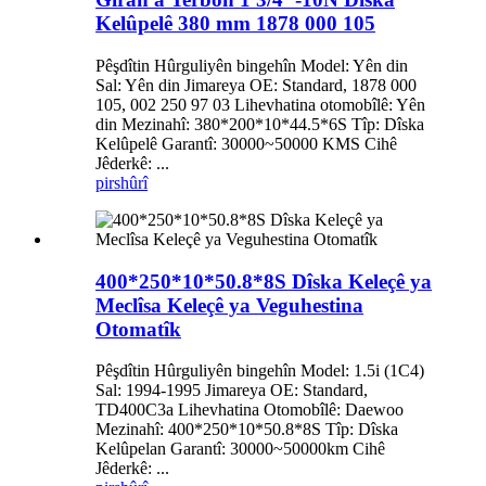
Kelûpelê 380 mm 1878 000 105
Pêşdîtin Hûrguliyên bingehîn Model: Yên din
Sal: Yên din Jimareya OE: Standard, 1878 000
105, 002 250 97 03 Lihevhatina otomobîlê: Yên
din Mezinahî: 380*200*10*44.5*6S Tîp: Dîska
Kelûpelê Garantî: 30000~50000 KMS Cihê
Jêderkê: ...
pirs
hûrî
400*250*10*50.8*8S Dîska Keleçê ya
Meclîsa Keleçê ya Veguhestina
Otomatîk
Pêşdîtin Hûrguliyên bingehîn Model: 1.5i (1C4)
Sal: 1994-1995 Jimareya OE: Standard,
TD400C3a Lihevhatina Otomobîlê: Daewoo
Mezinahî: 400*250*10*50.8*8S Tîp: Dîska
Kelûpelan Garantî: 30000~50000km Cihê
Jêderkê: ...