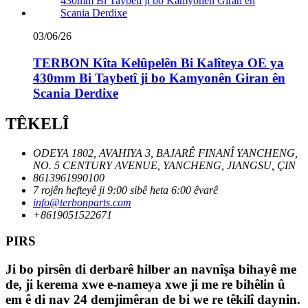
03/06/26
TERBON Kîta Kelûpelên Bi Kalîteya OE ya
430mm Bi Taybetî ji bo Kamyonên Giran ên
Scania Derdixe
TÊKELÎ
ODEYA 1802, AVAHIYA 3, BAJARÊ FINANÎ YANCHENG,
NO. 5 CENTURY AVENUE, YANCHENG, JIANGSU, ÇIN
8613961990100
7 rojên hefteyê ji 9:00 sibê heta 6:00 êvarê
info@terbonparts.com
+8619051522671
PIRS
Ji bo pirsên di derbarê hilber an navnîşa bihayê me
de, ji kerema xwe e-nameya xwe ji me re bihêlin û
em ê di nav 24 demjimêran de bi we re têkilî daynin.