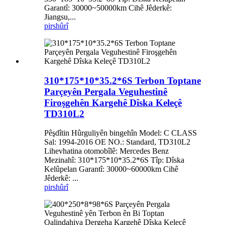
Garantî: 30000~50000km Cihê Jêderkê:
Jiangsu,...
pirs
hûrî
310*175*10*35.2*6S Terbon Toptane
Parçeyên Pergala Veguhestinê
Firoşgehên Kargehê Dîska Keleçê
TD310L2
Pêşdîtin Hûrguliyên bingehîn Model: C CLASS
Sal: 1994-2016 OE NO.: Standard, TD310L2
Lihevhatina otomobîlê: Mercedes Benz
Mezinahî: 310*175*10*35.2*6S Tîp: Dîska
Kelûpelan Garantî: 30000~60000km Cihê
Jêderkê: ...
pirs
hûrî