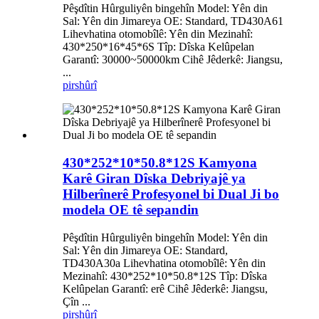
Pêşdîtin Hûrguliyên bingehîn Model: Yên din
Sal: Yên din Jimareya OE: Standard, TD430A61
Lihevhatina otomobîlê: Yên din Mezinahî:
430*250*16*45*6S Tîp: Dîska Kelûpelan
Garantî: 30000~50000km Cihê Jêderkê: Jiangsu,
...
pirs
hûrî
430*252*10*50.8*12S Kamyona
Karê Giran Dîska Debriyajê ya
Hilberînerê Profesyonel bi Dual Ji bo
modela OE tê sepandin
Pêşdîtin Hûrguliyên bingehîn Model: Yên din
Sal: Yên din Jimareya OE: Standard,
TD430A30a Lihevhatina otomobîlê: Yên din
Mezinahî: 430*252*10*50.8*12S Tîp: Dîska
Kelûpelan Garantî: erê Cihê Jêderkê: Jiangsu,
Çîn ...
pirs
hûrî