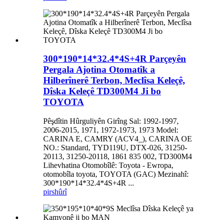
300*190*14*32.4*4S+4R Parçeyên
Pergala Ajotina Otomatîk a
Hilberînerê Terbon, Meclîsa Keleçê,
Dîska Keleçê TD300M4 Ji bo
TOYOTA
Pêşdîtin Hûrguliyên Girîng Sal: 1992-1997,
2006-2015, 1971, 1972-1973, 1973 Model:
CARINA E, CAMRY (ACV4_), CARINA OE
NO.: Standard, TYD119U, DTX-026, 31250-
20113, 31250-20118, 1861 835 002, TD300M4
Lihevhatina Otomobîlê: Toyota - Ewropa,
otomobîla toyota, TOYOTA (GAC) Mezinahî:
300*190*14*32.4*4S+4R ...
pirs
hûrî