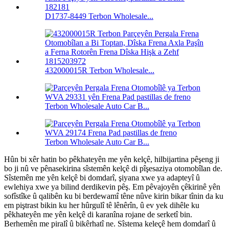
D1737-8449 Terbon Wholesale...
432000015R Terbon Wholesale...
Terbon Wholesale Auto Car B...
Terbon Wholesale Auto Car B...
Hûn bi xêr hatin bo pêkhateyên me yên kelçê, hilbijartina pêşeng ji
bo ji nû ve pênasekirina sîstemên kelçê di pîşesaziya otomobîlan de.
Sîstemên me yên kelçê bi domdarî, şiyana xwe ya adapteyî û
ewlehiya xwe ya bilind derdikevin pêş. Em pêvajoyên çêkirinê yên
sofîstîke û qalibên ku bi berdewamî têne nûve kirin bikar tînin da ku
em piştrast bikin ku her hûrgulî tê lênêrîn, û ev yek dihêle ku
pêkhateyên me yên kelçê di karanîna rojane de serketî bin.
Berhemên me piralî û bikêrhatî ne.
Sîstema keleçê hem domdarî û