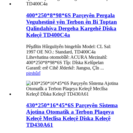
400*250*8*98*6S Parçeyên Pergala
Veguhestinê yên Terbon ên Bi Toptan
Qalindahiya Dergeha Kargehê Dîska
Keleçê TD400C4a
Pêşdîtin Hûrguliyên bingehîn Model: CL Sal:
1997 OE NO.: Standard, TD400C4a
Lihevhatina otomobîlê: ACURA Mezinahî:
400*250*8*98*6S Tîp: Dîska Kelûpelan
Garantî: erê Cihê Jêderkê: Jiangsu, Çîn ...
pirs
hûrî
430*250*16*45*6S Parçeyên Sîstema
Ajotina Otomatîk a Terbon Plaqeya
Keleçê Meclîsa Keleçê Dîska Keleçê
TD430A61