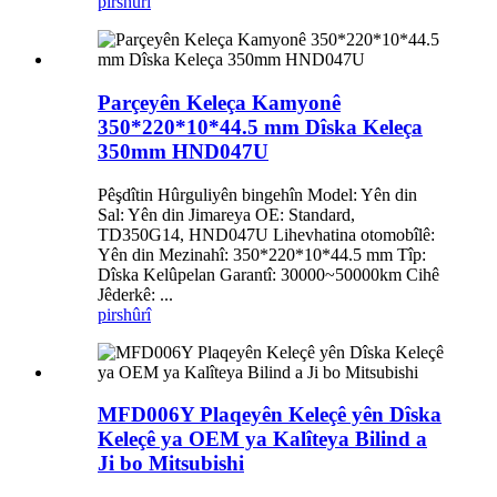
pirs
hûrî
Parçeyên Keleça Kamyonê
350*220*10*44.5 mm Dîska Keleça
350mm HND047U
Pêşdîtin Hûrguliyên bingehîn Model: Yên din
Sal: Yên din Jimareya OE: Standard,
TD350G14, HND047U Lihevhatina otomobîlê:
Yên din Mezinahî: 350*220*10*44.5 mm Tîp:
Dîska Kelûpelan Garantî: 30000~50000km Cihê
Jêderkê: ...
pirs
hûrî
MFD006Y Plaqeyên Keleçê yên Dîska
Keleçê ya OEM ya Kalîteya Bilind a
Ji bo Mitsubishi