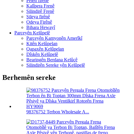
Pêlên firênê
Kalîpera Frenê
Silindirê Frenê
Şileya firênê
Odeya Firênê
Bihara Hewayî
Parçeyên Kelûpelê
Parçeyên Kamyonên Amerîkî
Kitên Kelûpelan
Qapaxên Kelûpelan
Dîskên Kelûpelê
Bearingên Berdana Kelûçê
Silindirên Sereke yên Kelûpelê
Berhemên sereke
98376752 Terbon Wholesale A...