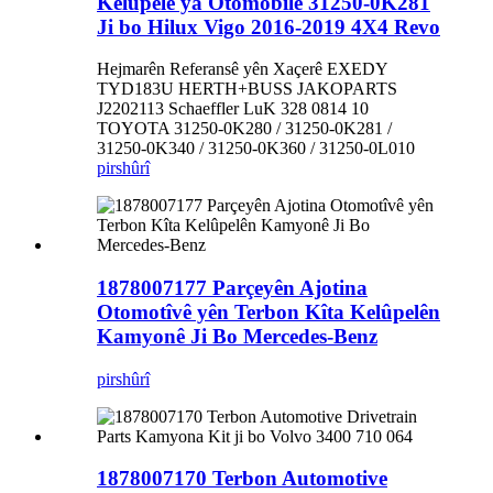
Kelûpelê ya Otomobîlê 31250-0K281
Ji bo Hilux Vigo 2016-2019 4X4 Revo
Hejmarên Referansê yên Xaçerê EXEDY
TYD183U HERTH+BUSS JAKOPARTS
J2202113 Schaeffler LuK 328 0814 10
TOYOTA 31250-0K280 / 31250-0K281 /
31250-0K340 / 31250-0K360 / 31250-0L010
pirs
hûrî
1878007177 Parçeyên Ajotina
Otomotîvê yên Terbon Kîta Kelûpelên
Kamyonê Ji Bo Mercedes-Benz
pirs
hûrî
1878007170 Terbon Automotive