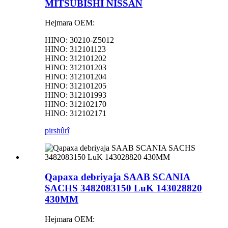
MITSUBISHI NISSAN
Hejmara OEM:
HINO: 30210-Z5012
HINO: 312101123
HINO: 312101202
HINO: 312101203
HINO: 312101204
HINO: 312101205
HINO: 312101993
HINO: 312102170
HINO: 312102171
pirs
hûrî
Qapaxa debriyaja SAAB SCANIA
SACHS 3482083150 LuK 143028820
430MM
Hejmara OEM: