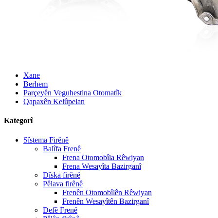
Xane
Berhem
Parçeyên Veguhestina Otomatîk
Qapaxên Kelûpelan
Kategorî
Sîstema Firênê
Balîfa Frenê
Frena Otomobîla Rêwiyan
Frena Wesayîta Bazirganî
Dîska firênê
Pêlava firênê
Frenên Otomobîlên Rêwiyan
Frenên Wesayîtên Bazirganî
Defê Frenê