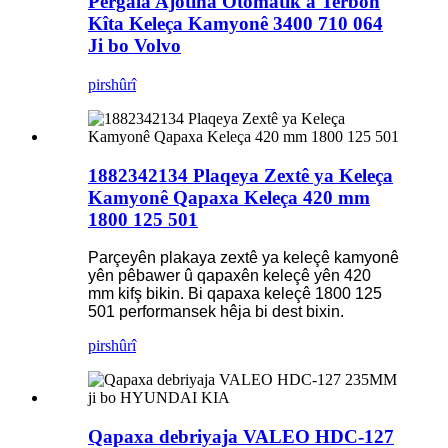
Pergala Ajotina Otomatîk a Terbon
Kîta Keleça Kamyonê 3400 710 064
Ji bo Volvo
pirs
hûrî
1882342134 Plaqeya Zextê ya Keleça
Kamyonê Qapaxa Keleça 420 mm
1800 125 501
Parçeyên plakaya zextê ya keleçê kamyonê
yên pêbawer û qapaxên keleçê yên 420
mm kifş bikin. Bi qapaxa keleçê 1800 125
501 performansek hêja bi dest bixin.
pirs
hûrî
Qapaxa debriyaja VALEO HDC-127