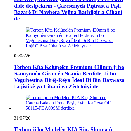
dide destpêkirin - Çareseriyek Piştrast a Piştî
Bazarê Di Navbera Vejîna Barhilgir a Cîhanî
de
03/08/26
Terbon Kîta Kelûpelên Premium 430mm ji bo
Kamyonên Giran ên Scania Berdide, Ji bo
Veguhestina Dirêj-Rêya Îdeal Di Bin Daxwaza
Lojîstîkê ya Cîhanî ya Zêdebûyî de
31/07/26
Terbon ji bo Modelên KIA Rio, Shuma û