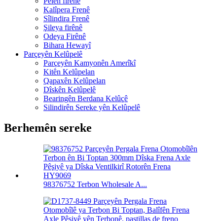
Pêlên firênê
Kalîpera Frenê
Sîlindira Frenê
Şileya firênê
Odeya Firênê
Bihara Hewayî
Parçeyên Kelûpelê
Parçeyên Kamyonên Amerîkî
Kitên Kelûpelan
Qapaxên Kelûpelan
Dîskên Kelûpelê
Bearingên Berdana Kelûçê
Silindirên Sereke yên Kelûpelê
Berhemên sereke
98376752 Terbon Wholesale A...