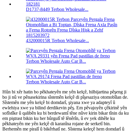
D1737-8449 Terbon Wholesale...
432000015R Terbon Wholesale...
Terbon Wholesale Auto Car B...
Terbon Wholesale Auto Car B...
Hûn bi xêr hatin bo pêkhateyên me yên kelçê, hilbijartina pêşeng ji
bo ji nû ve pênasekirina sîstemên kelçê di pîşesaziya otomobîlan de.
Sîstemên me yên kelçê bi domdarî, şiyana xwe ya adapteyî û
ewlehiya xwe ya bilind derdikevin pêş. Em pêvajoyên çêkirinê yên
sofîstîke û qalibên ku bi berdewamî têne nûve kirin bikar tînin da ku
em piştrast bikin ku her hûrgulî tê lênêrîn, û ev yek dihêle ku
pêkhateyên me yên kelçê di karanîna rojane de serketî bin.
Berhemên me piralî û bikêrhatî ne.
Sîstema keleçê hem domdarî û