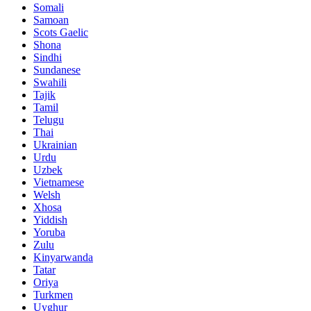
Somali
Samoan
Scots Gaelic
Shona
Sindhi
Sundanese
Swahili
Tajik
Tamil
Telugu
Thai
Ukrainian
Urdu
Uzbek
Vietnamese
Welsh
Xhosa
Yiddish
Yoruba
Zulu
Kinyarwanda
Tatar
Oriya
Turkmen
Uyghur