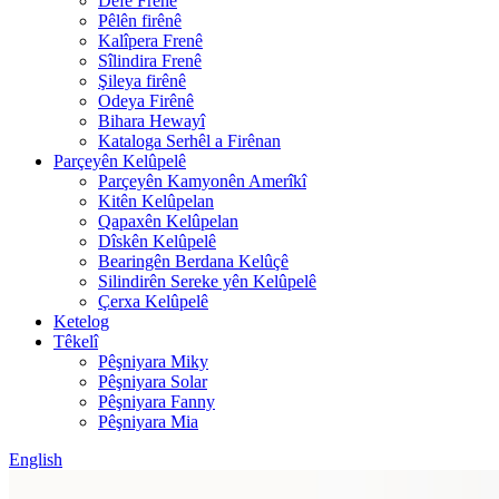
Defê Frenê
Pêlên firênê
Kalîpera Frenê
Sîlindira Frenê
Şileya firênê
Odeya Firênê
Bihara Hewayî
Kataloga Serhêl a Firênan
Parçeyên Kelûpelê
Parçeyên Kamyonên Amerîkî
Kitên Kelûpelan
Qapaxên Kelûpelan
Dîskên Kelûpelê
Bearingên Berdana Kelûçê
Silindirên Sereke yên Kelûpelê
Çerxa Kelûpelê
Ketelog
Têkelî
Pêşniyara Miky
Pêşniyara Solar
Pêşniyara Fanny
Pêşniyara Mia
English