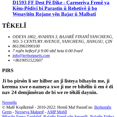
D1593 FF Dest Pê Dike - Çareseriya Frenê ya
Kêm-Pêdivî bi Parastin û Rehetiyê ji bo
Wesayîtên Rojane yên Bajar û Malbatî
TÊKELÎ
ODEYA 1802, AVAHIYA 3, BAJARÊ FINANÎ YANCHENG,
NO. 5 CENTURY AVENUE, YANCHENG, JIANGSU, ÇIN
8613961990100
7 rojên hefteyê ji 9:00 sibê heta 6:00 êvarê
info@terbonparts.com
+8619051522607
PIRS
Ji bo pirsên li ser hilber an jî lîsteya bihayên me, ji
kerema xwe e-nameya xwe ji me re bihêlin û em ê di
nav 24 demjimêran de bi we re têkilî daynin.
Nermijîn
© Mafê Kopîkirinê - 2010-2022: Hemû Maf Parastî ne.
Berhemên
Germ
-
Nexşeya Malperê
-
AMP Mobîl
Pêlavên Frena Tambûrê
,
Balatên Frenê yên Seramîk
,
Balatên Firêna