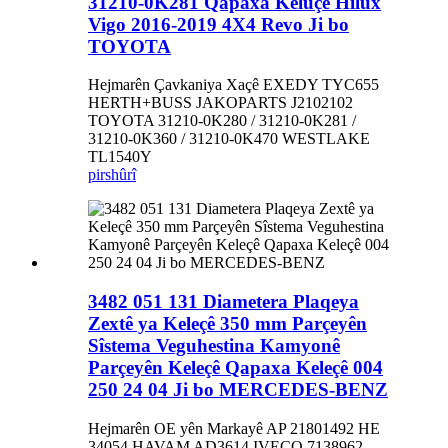
31210-0K281 Qapaxa Kelûçê Hilux
Vigo 2016-2019 4X4 Revo Ji bo
TOYOTA
Hejmarên Çavkaniya Xaçê EXEDY TYC655
HERTH+BUSS JAKOPARTS J2102102
TOYOTA 31210-0K280 / 31210-0K281 /
31210-0K360 / 31210-0K470 WESTLAKE
TL1540Y
pirs
hûrî
3482 051 131 Diametera Plaqeya
Zextê ya Keleçê 350 mm Parçeyên
Sîstema Veguhestina Kamyonê
Parçeyên Keleçê Qapaxa Keleçê 004
250 24 04 Ji bo MERCEDES-BENZ
Hejmarên OE yên Markayê AP 21801492 HE
34054 HAVAM AD3614 IVECO 7138962