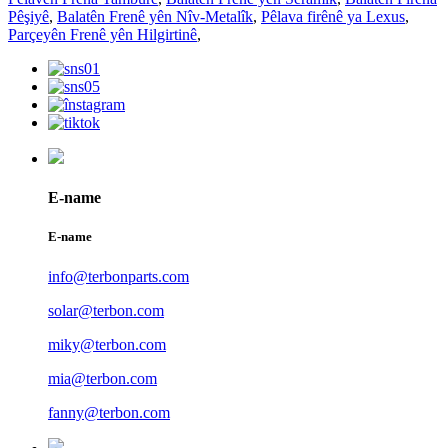
Pêşiyê
,
Balatên Frenê yên Nîv-Metalîk
,
Pêlava firênê ya Lexus
,
Parçeyên Frenê yên Hilgirtinê
,
E-name
E-name
info@terbonparts.com
solar@terbon.com
miky@terbon.com
mia@terbon.com
fanny@terbon.com