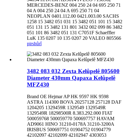
MERCEDES-BENZ 004 250 24 04 695 250 71
04 A 004 250 24 04 A 695 250 71 04
NEOPLAN 0401.112.00 0421.003.00 SACHS
1258 15 3482 051 031 15 3482 051 101 15 3482
051 131 15 3482 131 801 3432 002 099 86 3482
051 101 86 3482 051 131 C7051F Schaeffler
LuK 135 0207 10 135 0207 20 VALEO 805566
pirs
hûrî
3482 083 032 Zexta Kelûpelê 805600
Diameter 430mm Qapaxa Kelûpelê
MFZ430
Brand OE Hejmar AP HK 9597 HK 9598
ASTRA 114300 BOVA 20257128 257128 DAF
1204205 1329459R 1329549 1329549R
1329549R 18298500R 8.383.292.000 FIAT
500059768 500059770 500697757 HAVAM
AD9061 HINO 31210-0178A 31210-3200A
IRISBUS 500697751 01904752 01904779
42102097 42102099 42102947 4303053