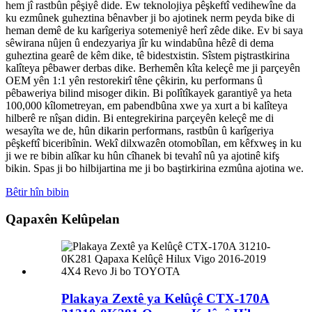
hem jî rastbûn pêşiyê dide. Ew teknolojiya pêşkeftî vedihewîne da
ku ezmûnek guheztina bênavber ji bo ajotinek nerm peyda bike di
heman demê de ku karîgeriya sotemeniyê herî zêde dike. Ev bi saya
sêwirana nûjen û endezyariya jîr ku windabûna hêzê di dema
guheztina gearê de kêm dike, tê bidestxistin. Sîstem piştrastkirina
kalîteya pêbawer derbas dike. Berhemên kîta keleçê me ji parçeyên
OEM yên 1:1 yên restorekirî têne çêkirin, ku performans û
pêbaweriya bilind misoger dikin. Bi polîtîkayek garantiyê ya heta
100,000 kîlometreyan, em pabendbûna xwe ya xurt a bi kalîteya
hilberê re nîşan didin. Bi entegrekirina parçeyên keleçê me di
wesayîta we de, hûn dikarin performans, rastbûn û karîgeriya
pêşkeftî biceribînin. Wekî dilxwazên otomobîlan, em kêfxweş in ku
ji we re bibin alîkar ku hûn cîhanek bi tevahî nû ya ajotinê kifş
bikin. Spas ji bo hilbijartina me ji bo baştirkirina ezmûna ajotina we.
Bêtir hîn bibin
Qapaxên Kelûpelan
Plakaya Zextê ya Kelûçê CTX-170A