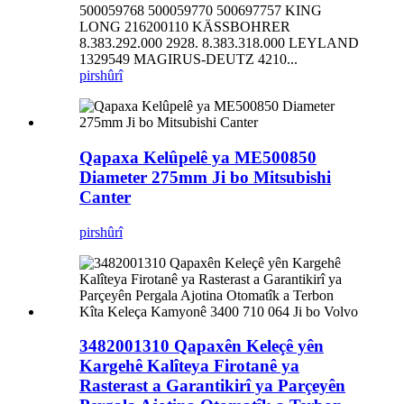
500059768 500059770 500697757 KING
LONG 216200110 KÄSSBOHRER
8.383.292.000 2928. 8.383.318.000 LEYLAND
1329549 MAGIRUS-DEUTZ 4210...
pirs
hûrî
Qapaxa Kelûpelê ya ME500850
Diameter 275mm Ji bo Mitsubishi
Canter
pirs
hûrî
3482001310 Qapaxên Keleçê yên
Kargehê Kalîteya Firotanê ya
Rasterast a Garantikirî ya Parçeyên