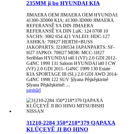
235MM ji bo HYUNDAI KIA
JIMAERA OEM JIMAERA OEM HYUNDAI:
41300-3D000 KIA: 41300-3D000 JIMAERA
REFERANSÊ YA DIN JIMAERA
REFERANSÊ YA DIN LuK: 124 0708 10
SACHS: 3082 654 421 VALEO: HDC-127
ASHIKA: 70H27 HERTH+BUSS
JAKOPARTS: J2100534 JAPANPARTS: SF-
H27 JAPKO: 70H27 MDR: MCC-1H27
Serlêdan HYUNDAI i40 I (VF) 2.0 GDI 2012-
G4NC 1999 131 Saloon HYUNDAI i40 I CW
(VF) 2.0 GDI 2011- G4NC 1999 130 Estate
KIA SPORTAGE III (SL) 2.0 GDI AWD 2014-
G4NC 1998 122 SUV Şîyana Pêşkêşkirinê
Şîyana Pêşkêşkirinê: ...
pirs
hûrî
31210-2284 350*218*379 QAPAXA
KLÛÇEYÊ JI BO HINO