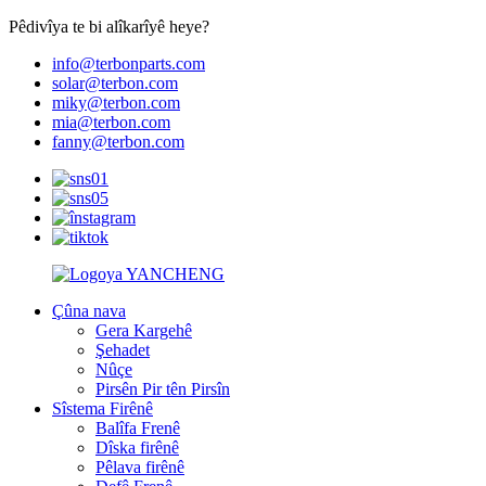
Pêdivîya te bi alîkarîyê heye?
info@terbonparts.com
solar@terbon.com
miky@terbon.com
mia@terbon.com
fanny@terbon.com
Çûna nava
Gera Kargehê
Şehadet
Nûçe
Pirsên Pir tên Pirsîn
Sîstema Firênê
Balîfa Frenê
Dîska firênê
Pêlava firênê