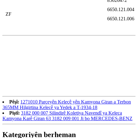
85026472
6650.121.004
ZF
6650.121.006
Pêşî:
1271010 Parçeyên Keleçê yên Kamyona Giran a Terbon
365MM Hilgirtina Keleçê ya Yedek a T-1934-18
Piştî:
3182 000 007 Silindirê Koletiya Navendî ya Keleça
Kamyona Karê Giran 63 3182 009 001 Ji bo MERCEDES-BENZ
Kategoriyên berheman