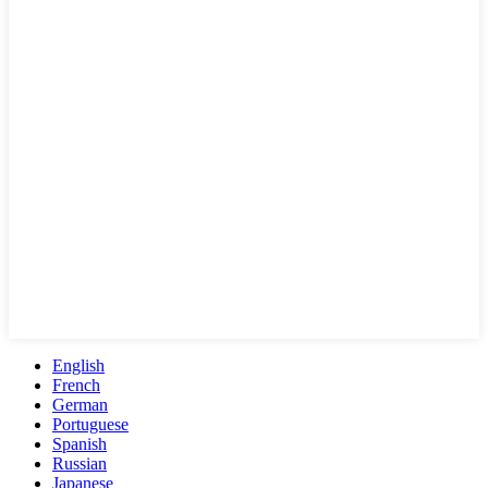
English
French
German
Portuguese
Spanish
Russian
Japanese