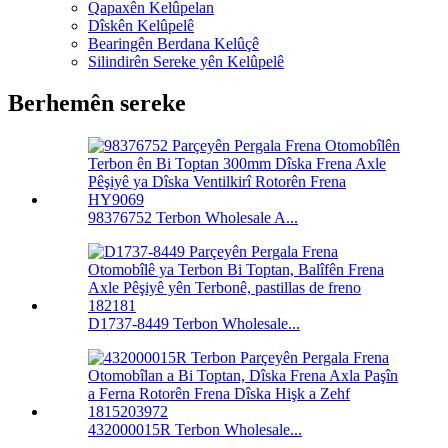
Qapaxên Kelûpelan
Dîskên Kelûpelê
Bearingên Berdana Kelûçê
Silindirên Sereke yên Kelûpelê
Berhemên sereke
98376752 Terbon Wholesale A...
D1737-8449 Terbon Wholesale...
432000015R Terbon Wholesale...