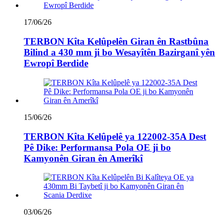
17/06/26
TERBON Kîta Kelûpelên Giran ên Rastbûna
Bilind a 430 mm ji bo Wesayîtên Bazirganî yên
Ewropî Berdide
15/06/26
TERBON Kîta Kelûpelê ya 122002-35A Dest
Pê Dike: Performansa Pola OE ji bo
Kamyonên Giran ên Amerîkî
03/06/26