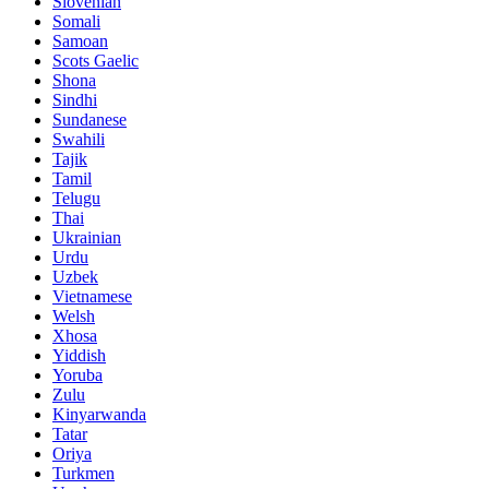
Slovenian
Somali
Samoan
Scots Gaelic
Shona
Sindhi
Sundanese
Swahili
Tajik
Tamil
Telugu
Thai
Ukrainian
Urdu
Uzbek
Vietnamese
Welsh
Xhosa
Yiddish
Yoruba
Zulu
Kinyarwanda
Tatar
Oriya
Turkmen