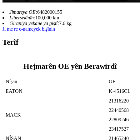
Jimareya OE:
6482000155
Libersekînîn:
100,000 km
Giraniya yekane ya giştî:
7.6 kg
Ji me re e-nameyek bişînin
Terîf
Hejmarên OE yên Berawirdî
Nîşan
OE
EATON
K-4516CL
21316220
22440568
MACK
22809246
23417527
NÎSAN
21465240