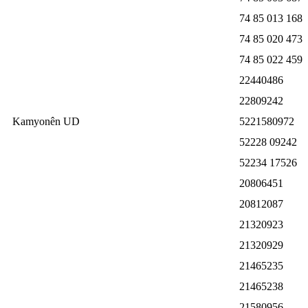
74 85 013 168
74 85 020 473
74 85 022 459
22440486
22809242
Kamyonên UD
5221580972
52228 09242
52234 17526
20806451
20812087
21320923
21320929
21465235
21465238
21580956