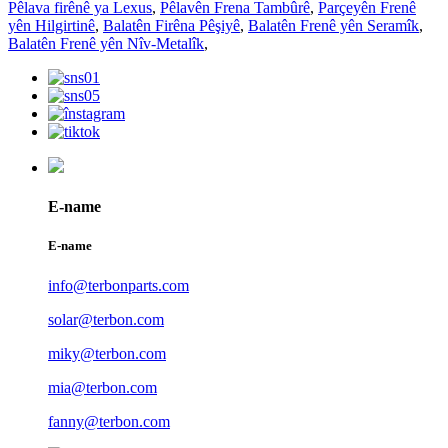
Pêlava firênê ya Lexus
,
Pêlavên Frena Tambûrê
,
Parçeyên Frenê
yên Hilgirtinê
,
Balatên Firêna Pêşiyê
,
Balatên Frenê yên Seramîk
,
Balatên Frenê yên Nîv-Metalîk
,
E-name
E-name
info@terbonparts.com
solar@terbon.com
miky@terbon.com
mia@terbon.com
fanny@terbon.com