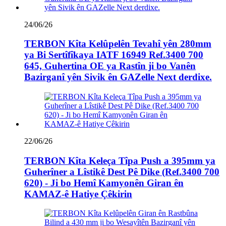
24/06/26
TERBON Kîta Kelûpelên Tevahî yên 280mm
ya Bi Sertîfîkaya IATF 16949 Ref.3400 700
645, Guhertina OE ya Rastîn ji bo Vanên
Bazirganî yên Sivik ên GAZelle Next derdixe.
22/06/26
TERBON Kîta Keleça Tîpa Push a 395mm ya
Guherîner a Lîstikê Dest Pê Dike (Ref.3400 700
620) - Ji bo Hemî Kamyonên Giran ên
KAMAZ-ê Hatiye Çêkirin