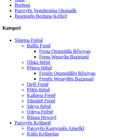
Berhem
Parçeyên Veguhestina Otomatîk
Bearingên Berdana Kelûçê
Kategorî
Sîstema Firênê
Balîfa Frenê
Frena Otomobîla Rêwiyan
Frena Wesayîta Bazirganî
Dîska firênê
Pêlava firênê
Frenên Otomobîlên Rêwiyan
Frenên Wesayîtên Bazirganî
Defê Frenê
Pêlên firênê
Kalîpera Frenê
Silindirê Frenê
Şileya firênê
Odeya Firênê
Bihara Hewayî
Parçeyên Kelûpelê
Parçeyên Kamyonên Amerîkî
Kitên Kelûpelan