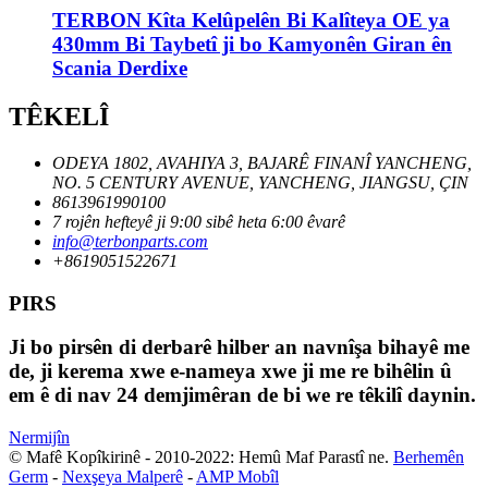
TERBON Kîta Kelûpelên Bi Kalîteya OE ya
430mm Bi Taybetî ji bo Kamyonên Giran ên
Scania Derdixe
TÊKELÎ
ODEYA 1802, AVAHIYA 3, BAJARÊ FINANÎ YANCHENG,
NO. 5 CENTURY AVENUE, YANCHENG, JIANGSU, ÇIN
8613961990100
7 rojên hefteyê ji 9:00 sibê heta 6:00 êvarê
info@terbonparts.com
+8619051522671
PIRS
Ji bo pirsên di derbarê hilber an navnîşa bihayê me
de, ji kerema xwe e-nameya xwe ji me re bihêlin û
em ê di nav 24 demjimêran de bi we re têkilî daynin.
Nermijîn
© Mafê Kopîkirinê - 2010-2022: Hemû Maf Parastî ne.
Berhemên
Germ
-
Nexşeya Malperê
-
AMP Mobîl