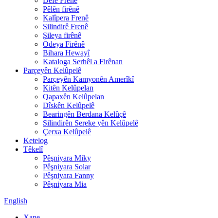
Defê Frenê
Pêlên firênê
Kalîpera Frenê
Silindirê Frenê
Şileya firênê
Odeya Firênê
Bihara Hewayî
Kataloga Serhêl a Firênan
Parçeyên Kelûpelê
Parçeyên Kamyonên Amerîkî
Kitên Kelûpelan
Qapaxên Kelûpelan
Dîskên Kelûpelê
Bearingên Berdana Kelûçê
Silindirên Sereke yên Kelûpelê
Çerxa Kelûpelê
Ketelog
Têkelî
Pêşniyara Miky
Pêşniyara Solar
Pêşniyara Fanny
Pêşniyara Mia
English
Xane