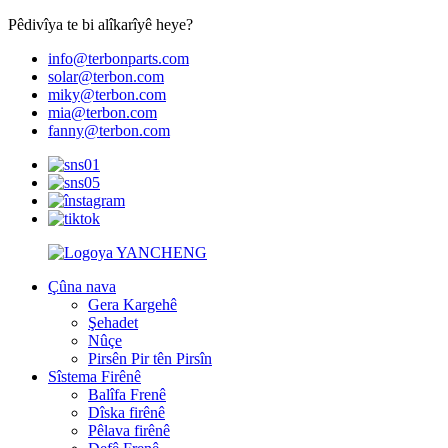
Pêdivîya te bi alîkarîyê heye?
info@terbonparts.com
solar@terbon.com
miky@terbon.com
mia@terbon.com
fanny@terbon.com
Çûna nava
Gera Kargehê
Şehadet
Nûçe
Pirsên Pir tên Pirsîn
Sîstema Firênê
Balîfa Frenê
Dîska firênê
Pêlava firênê