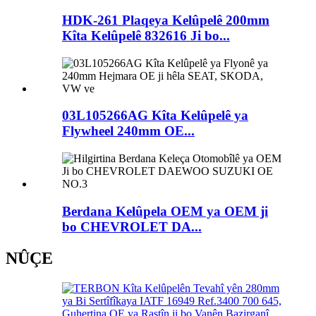
HDK-261 Plaqeya Kelûpelê 200mm
Kîta Kelûpelê 832616 Ji bo...
03L105266AG Kîta Kelûpelê ya
Flywheel 240mm OE...
Berdana Kelûpela OEM ya OEM ji
bo CHEVROLET DA...
NÛÇE