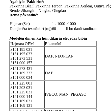
Agahiyên Pakkirinê:
Pakkirina Bêalî, Pakkirina Terbon, Pakkirina Xerîdar, Qutiya Pê
Bender:
Shanghai, Ningbo, Qingdao
Dema pêkhatinê:
Hejmar (Set)
1 - 1000
>1000
Demjimêra texmînkirî (roj)
60
Ji bo danûstandinan
Modelên din ên ku hûn dikarin eleqedar bibin
Hejmara OEM
Bikaranînî
3151 195 031
3151 195 033
DAF, NEOPLAN
3151 273 531
3151 000 157
3151 273 431
3151 169 332
DAF
3151 000 034
3151 225 001
3151 203 031
3151 225 031
IVECO, MAN, PEGASO
3151 000 144
3151 169 031
3151 169 131