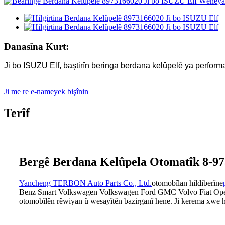
Danasîna Kurt:
Ji bo ISUZU Elf, baştirîn beringa berdana kelûpelê ya perform
Ji me re e-nameyek bişînin
Terîf
Bergê Berdana Kelûpela Otomatîk 8-97
Yancheng TERBON Auto Parts Co., Ltd.
otomobîlan hildiberîne
Benz Smart Volkswagen Volkswagen Ford GMC Volvo Fiat Opel V
otomobîlên rêwiyan û wesayîtên bazirganî hene. Ji kerema xwe h