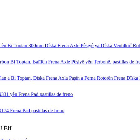
U Elf