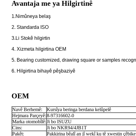
Avantaja me ya Hilgirtinê
1.Nimûneya belaş
2. Standarda ISO
3.Li Stokê hilgirtin
4. Xizmeta hilgirtina OEM
5. Bearing customized, drawing square or samples recogn
6. Hilgirtina bihayê pêşbaziyê
OEM
Navê Berhemê:
Kursîya beringa berdana kelûpelê
Hejmara Parçeyê:
8-97316602-0
Marka otomobîlê:
Ji bo ISUZU
Cins:
Ji bo NKR94/4JB1T
Pakêt:
Pakkirina bêalî an jî wekî ku tê xwestin çêbike