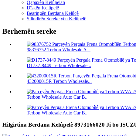
Qapaxên Kelûpelan
Dîskên Kelûpelê
Bearingên Berdana Kelûçê
Silindirên Sereke yên Kelûpelê
Berhemên sereke
98376752 Terbon Wholesale A...
D1737-8449 Terbon Wholesale...
432000015R Terbon Wholesale...
Terbon Wholesale Auto Car B...
Terbon Wholesale Auto Car B...
Hilgirtina Berdana Kelûpelê 8973166020 Ji bo ISUZ