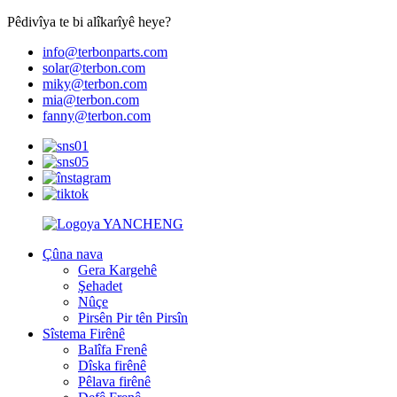
Pêdivîya te bi alîkarîyê heye?
info@terbonparts.com
solar@terbon.com
miky@terbon.com
mia@terbon.com
fanny@terbon.com
Çûna nava
Gera Kargehê
Şehadet
Nûçe
Pirsên Pir tên Pirsîn
Sîstema Firênê
Balîfa Frenê
Dîska firênê
Pêlava firênê