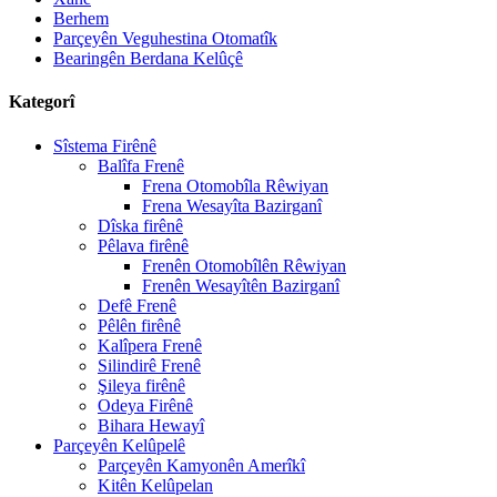
Berhem
Parçeyên Veguhestina Otomatîk
Bearingên Berdana Kelûçê
Kategorî
Sîstema Firênê
Balîfa Frenê
Frena Otomobîla Rêwiyan
Frena Wesayîta Bazirganî
Dîska firênê
Pêlava firênê
Frenên Otomobîlên Rêwiyan
Frenên Wesayîtên Bazirganî
Defê Frenê
Pêlên firênê
Kalîpera Frenê
Silindirê Frenê
Şileya firênê
Odeya Firênê
Bihara Hewayî
Parçeyên Kelûpelê
Parçeyên Kamyonên Amerîkî
Kitên Kelûpelan