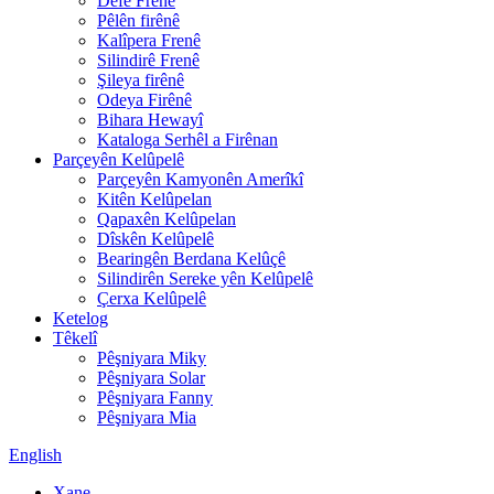
Defê Frenê
Pêlên firênê
Kalîpera Frenê
Silindirê Frenê
Şileya firênê
Odeya Firênê
Bihara Hewayî
Kataloga Serhêl a Firênan
Parçeyên Kelûpelê
Parçeyên Kamyonên Amerîkî
Kitên Kelûpelan
Qapaxên Kelûpelan
Dîskên Kelûpelê
Bearingên Berdana Kelûçê
Silindirên Sereke yên Kelûpelê
Çerxa Kelûpelê
Ketelog
Têkelî
Pêşniyara Miky
Pêşniyara Solar
Pêşniyara Fanny
Pêşniyara Mia
English
Xane