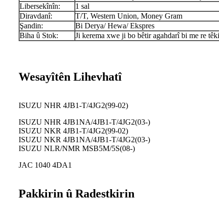
Libersekînîn:
1 sal
Diravdanî:
T/T, Western Union, Money Gram
Şandin:
Bi Derya/ Hewa/ Ekspres
Biha û Stok:
Ji kerema xwe ji bo bêtir agahdarî bi me re têki
Wesayîtên Lihevhatî
ISUZU NHR 4JB1-T/4JG2(99-02)
ISUZU NHR 4JB1NA/4JB1-T/4JG2(03-)
ISUZU NKR 4JB1-T/4JG2(99-02)
ISUZU NKR 4JB1NA/4JB1-T/4JG2(03-)
ISUZU NLR/NMR MSB5M/5S(08-)
JAC 1040 4DA1
Pakkirin û Radestkirin