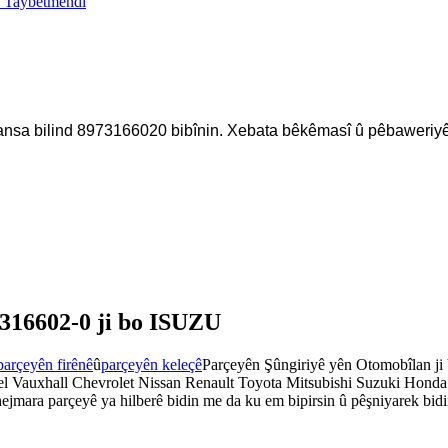
ansa bilind 8973166020 bibînin. Xebata bêkêmasî û pêbaweriyê mi
316602-0 ji bo ISUZU
parçeyên firênê
û
parçeyên keleçê
Parçeyên Şûngiriyê yên Otomobîlan ji
auxhall Chevrolet Nissan Renault Toyota Mitsubishi Suzuki Honda 
ejmara parçeyê ya hilberê bidin me da ku em bipirsin û pêşniyarek bid